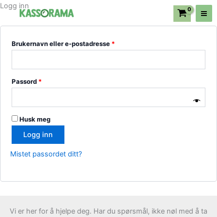
Hopp
Logg inn
Påkrevd
Påkrevd
Ma
rett
Me
til
innholdet
Brukernavn eller e-postadresse
*
Passord
*
Husk meg
Logg inn
Mistet passordet ditt?
Vi er her for å hjelpe deg. Har du spørsmål, ikke nøl med å ta